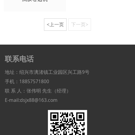
<上一页
下一页>
联系电话
地址：绍兴市漓渚镇工业园区兴工路9号
手机：18857571800
联 系 人：张伟明 先生（经理）
E-mail:dsjx88@163.com